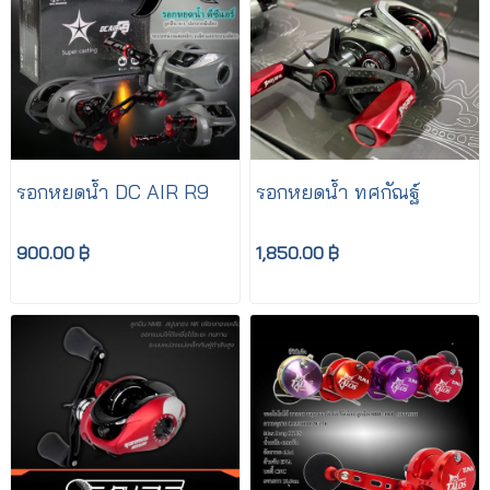
รอกหยดน้ำ DC AIR R9
รอกหยดน้ำ ทศกัณฐ์
900.00 ฿
1,850.00 ฿