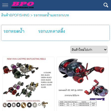
สินค้าBPOFISHING
>
รอกหยดน้ำและรอกเบท
รอกหยดน้ำ
รอกเบทคาสติ้ง