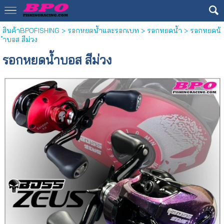
สินค้าBPOFISHING
>
รอกหยดน้ำและรอกเบท
>
รอกหยดน้ำ
> รอกหยดน้
ำบอส สีม่วง
รอกหยดน้ำบอส สีม่วง