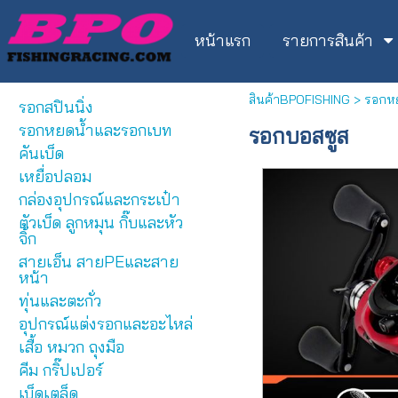
หน้าแรก
รายการสินค้า
สินค้าBPOFISHING
>
รอกห
รอกสปินนิ่ง
รอกหยดน้ำและรอกเบท
รอกบอสซูส
คันเบ็ด
เหยื่อปลอม
กล่องอุปกรณ์และกระเป๋า
ตัวเบ็ด ลูกหมุน กิ๊บและหัว
จิ้ก
สายเอ็น สายPEและสาย
หน้า
ทุ่นและตะกั่ว
อุปกรณ์แต่งรอกและอะไหล่
เสื้อ หมวก ถุงมือ
คีม กริ๊ปเปอร์
เบ็ดเตล็ด