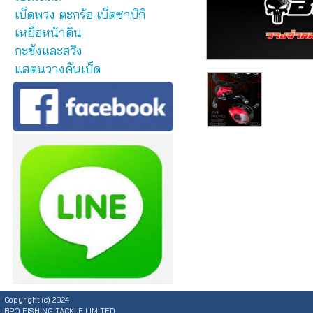
เบ็ดพวง ตะกร้อ เบ็ดซาบิกิ
เหยื่อหน้าดิน
กะชังและสวิง
แสตนวางคันเบ็ด
Copyright (c) 2024
BPO FISHING TACKLE LIMITED