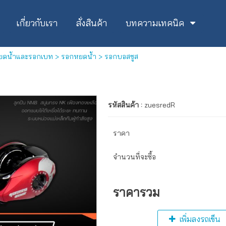
เกี่ยวกับเรา
สั่งสินค้า
บทความเทคนิค
ยดน้ำและรอกเบท
>
รอกหยดน้ำ
> รอกบอสซูส
รหัสสินค้า :
zuesredR
ราคา
จำนวนที่จะซื้อ
ราคารวม
เพิ่มลงรถเข็น