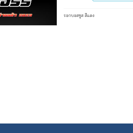
รอกบอสซูส สีแดง