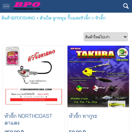
สินค้าBPOFISHING
>
ตัวเบ็ด ลูกหมุน กิ๊บและหัวจิ้ก
>
หัวจิ๊ก
หัวจิ๊ก NORTHCOAST
หัวจิ๊ก ทากูระ
ตาแดง