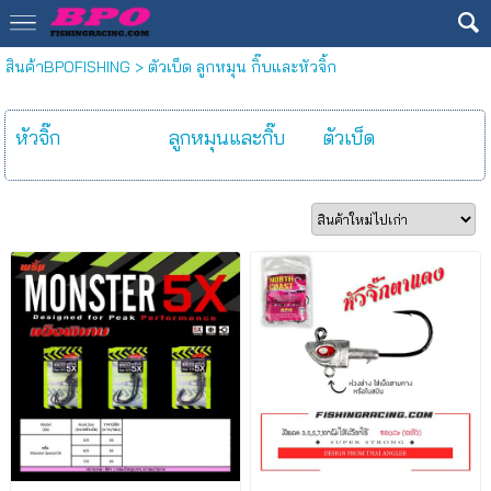
สินค้าBPOFISHING
>
ตัวเบ็ด ลูกหมุน กิ๊บและหัวจิ้ก
หัวจิ๊ก
ลูกหมุนและกิ๊บ
ตัวเบ็ด