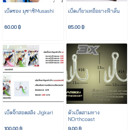
เบ็ดซอง มุซาชิMusashi
เบ็ดเกี่ยวเหยื่อยางฟ้าลั่น
60.00 ฿
85.00 ฿
เบ็ดจิ๊กสอดสลิง Jigkari
ตัวเบ็ดสามทาง
NOrthcoast
100.00 ฿
9.00 ฿