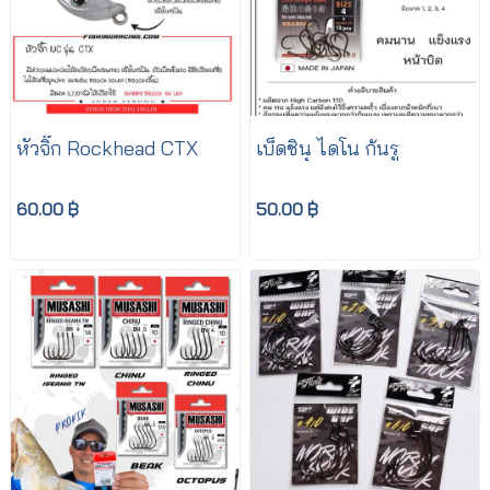
หัวจิ๊ก Rockhead CTX
เบ็ดชินุ ไดโน ก้นรู
60.00 ฿
50.00 ฿