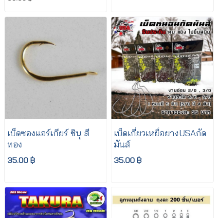
เบ็ดซองแอร์เกียร์ ชินุ สี
เบ็ดเกี่ยวเหยื่อยางUSAกัด
ทอง
มันส์
35.00 ฿
35.00 ฿