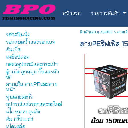
หน้าแรก
รายการสินค้า
สินค้าBPOFISHING
>
สายเอ
รอกสปินนิ่ง
รอกหยดน้ำและรอกเบท
สายPEริฟเฟิล 1
คันเบ็ด
เหยื่อปลอม
กล่องอุปกรณ์และกระเป๋า
ตัวเบ็ด ลูกหมุน กิ๊บและหัว
จิ้ก
สายเอ็น สายPEและสาย
หน้า
ทุ่นและตะกั่ว
อุปกรณ์แต่งรอกและอะไหล่
เสื้อ หมวก ถุงมือ
คีม กริ๊ปเปอร์
เบ็ดเตล็ด