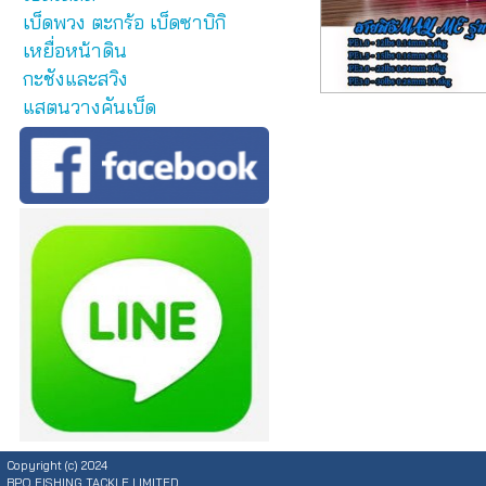
เบ็ดพวง ตะกร้อ เบ็ดซาบิกิ
เหยื่อหน้าดิน
กะชังและสวิง
แสตนวางคันเบ็ด
Copyright (c) 2024
BPO FISHING TACKLE LIMITED