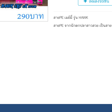
เพิ่มลงรถเข็น
สายPE เมย์มี่ รุ่น HAWK
สายPE จากนักตกปลาสาวสวย เป็นสายถั