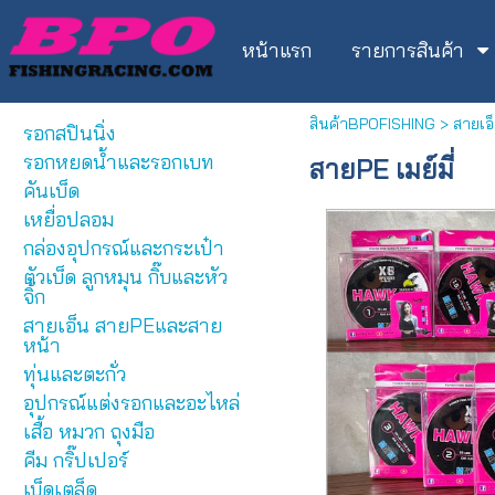
หน้าแรก
รายการสินค้า
สินค้าBPOFISHING
>
สายเอ
รอกสปินนิ่ง
รอกหยดน้ำและรอกเบท
สายPE เมย์มี่
คันเบ็ด
เหยื่อปลอม
กล่องอุปกรณ์และกระเป๋า
ตัวเบ็ด ลูกหมุน กิ๊บและหัว
จิ้ก
สายเอ็น สายPEและสาย
หน้า
ทุ่นและตะกั่ว
อุปกรณ์แต่งรอกและอะไหล่
เสื้อ หมวก ถุงมือ
คีม กริ๊ปเปอร์
เบ็ดเตล็ด