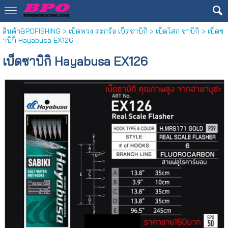
สินค้าBPOFISHING
>
เบ็ดพวง ตะกร้อ เบ็ดซาบิกิ
>
เบ็ดโสก ซาบิกิ
> เบ็ดซ
าบิกิ Hayabusa EX126
เบ็ดซาบิกิ Hayabusa EX126