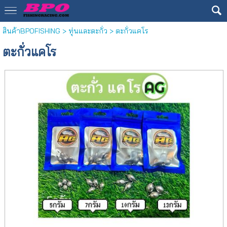
สินค้าBPOFISHING
>
ทุ่นและตะกั่ว
> ตะกั่วแคโร
ตะกั่วแคโร