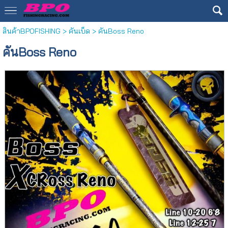
สินค้าBPOFISHING
>
คันเบ็ด
> คันBoss Reno
คันBoss Reno