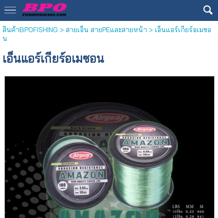
สินค้าBPOFISHING
>
สายเอ็น สายPEและสายหน้า
> เอ็นแอร์เกียร์อเมซอ
น
เอ็นแอร์เกียร์อเมซอน