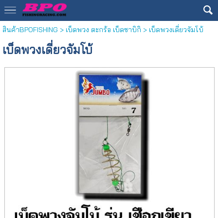
สินค้าBPOFISHING
>
เบ็ดพวง ตะกร้อ เบ็ดซาบิกิ
> เบ็ดพวงเดี่ยวจัมโบ้
เบ็ดพวงเดี่ยวจัมโบ้