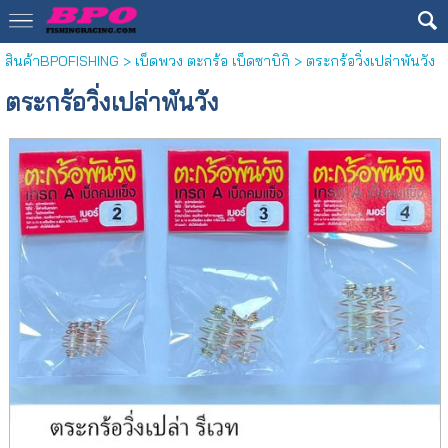
สินค้าBPOFISHING
>
เบ็ดพวง ตะกร้อ เบ็ดซาบิกิ
> ตระกร้อวิ่งเปล่าพันวัง
ตระกร้อวิ่งเปล่าพันวัง