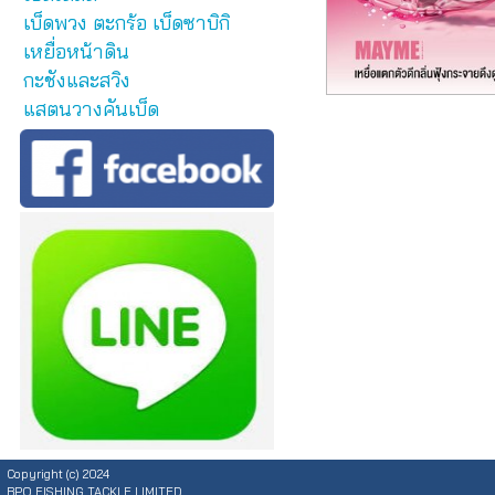
เบ็ดพวง ตะกร้อ เบ็ดซาบิกิ
เหยื่อหน้าดิน
กะชังและสวิง
แสตนวางคันเบ็ด
Copyright (c) 2024
BPO FISHING TACKLE LIMITED