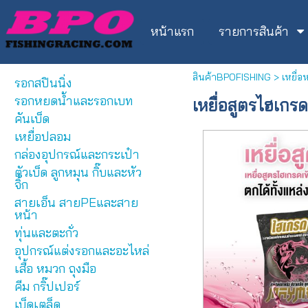
หน้าแรก
รายการสินค้า
สินค้าBPOFISHING
>
เหยื่อ
รอกสปินนิ่ง
รอกหยดน้ำและรอกเบท
เหยื่อสูตรไฮเกรด 
คันเบ็ด
เหยื่อปลอม
กล่องอุปกรณ์และกระเป๋า
ตัวเบ็ด ลูกหมุน กิ๊บและหัว
จิ้ก
สายเอ็น สายPEและสาย
หน้า
ทุ่นและตะกั่ว
อุปกรณ์แต่งรอกและอะไหล่
เสื้อ หมวก ถุงมือ
คีม กริ๊ปเปอร์
เบ็ดเตล็ด