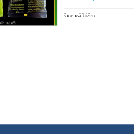
จินดามณี ไผ่เขียว