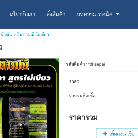
เกี่ยวกับเรา
สั่งสินค้า
บทความเทคนิค
หน้าดิน
> จินดามณี ไผ่เขียว
ว
รหัสสินค้า :
fdkaepai
ราคา
จำนวนที่จะซื้อ
ราคารวม
เพิ่มลงรถเข็น