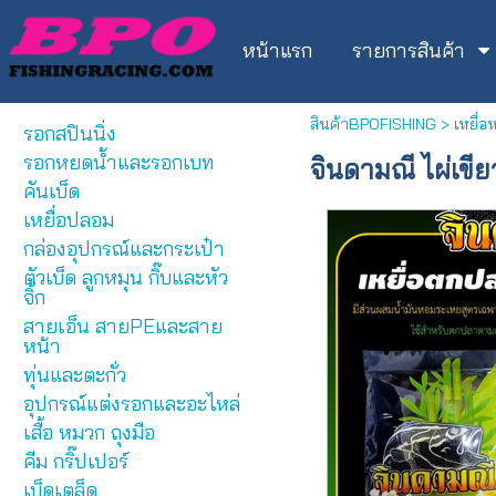
หน้าแรก
รายการสินค้า
สินค้าBPOFISHING
>
เหยื่อ
รอกสปินนิ่ง
รอกหยดน้ำและรอกเบท
จินดามณี ไผ่เขีย
คันเบ็ด
เหยื่อปลอม
กล่องอุปกรณ์และกระเป๋า
ตัวเบ็ด ลูกหมุน กิ๊บและหัว
จิ้ก
สายเอ็น สายPEและสาย
หน้า
ทุ่นและตะกั่ว
อุปกรณ์แต่งรอกและอะไหล่
เสื้อ หมวก ถุงมือ
คีม กริ๊ปเปอร์
เบ็ดเตล็ด