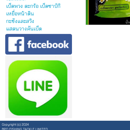
เบ็ดพวง ตะกร้อ เบ็ดซาบิกิ
เหยื่อหน้าดิน
กะชังและสวิง
แสตนวางคันเบ็ด
Copyright (c) 2024
BPO FISHING TACKLE LIMITED