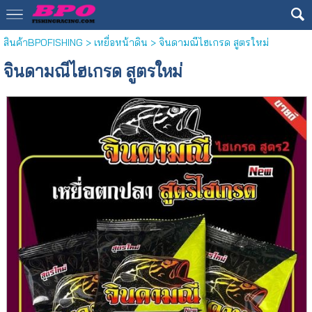
สินค้าBPOFISHING
>
เหยื่อหน้าดิน
> จินดามณีไฮเกรด สูตรใหม่
จินดามณีไฮเกรด สูตรใหม่